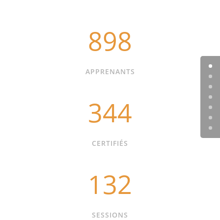
898
APPRENANTS
344
CERTIFIÉS
132
SESSIONS