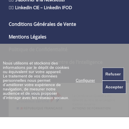
👉🏻
LinkedIn CIE
–
LinkedIn IFOD
Conditions Générales de Vente
Mentions Légales
Politique de Confidentialité
En savoir plus sur le Centre de l’Intelligence
Nous utilisons et stockons des
informations par le dépôt de cookies
Émotionnelle
ou équivalent sur votre appareil.
Refuser
Le traitement de vos données
personnelles nous permet
Configurer
d’améliorer votre expérience de
Accepter
navigation, de mesurer notre
audience et de vous proposer
d’interagir avec les réseaux sociaux.