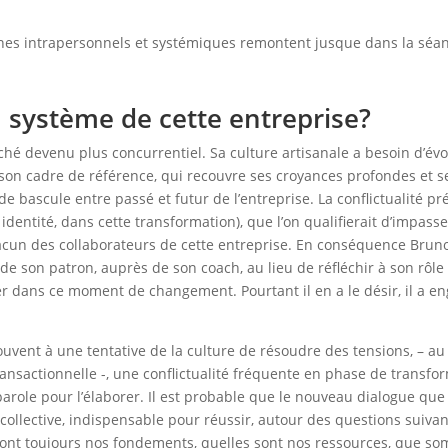
nes intrapersonnels et systémiques remontent jusque dans la séan
u système de cette entreprise?
ché devenu plus concurrentiel. Sa culture artisanale a besoin d’év
 son cadre de référence, qui recouvre ses croyances profondes et ses
e bascule entre passé et futur de l’entreprise. La conflictualité pr
dentité, dans cette transformation), que l’on qualifierait d’impass
acun des collaborateurs de cette entreprise. En conséquence Bruno 
 de son patron, auprès de son coach, au lieu de réfléchir à son rôle
r dans ce moment de changement. Pourtant il en a le désir, il a eng
vent à une tentative de la culture de résoudre des tensions, – au
sactionnelle -, une conflictualité fréquente en phase de transfor
 parole pour l’élaborer. Il est probable que le nouveau dialogue q
, collective, indispensable pour réussir, autour des questions suiv
ront toujours nos fondements, quelles sont nos ressources, que s