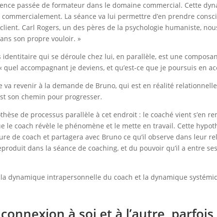
érience passée de formateur dans le domaine commercial. Cette dy
no commercialement. La séance va lui permettre d’en prendre consci
client. Carl Rogers, un des pères de la psychologie humaniste, nous
ans son propre vouloir. »
identitaire qui se déroule chez lui, en parallèle, est une composa
 « quel accompagnant je deviens, et qu’est-ce que je poursuis en 
 va revenir à la demande de Bruno, qui est en réalité relationnelle 
’est son chemin pour progresser.
se de processus parallèle à cet endroit : le coaché vient s’en re
que le coach révèle le phénomène et le mette en travail. Cette hyp
osture de coach et partagera avec Bruno ce qu’il observe dans leur
eproduit dans la séance de coaching, et du pouvoir qu’il a entre s
i, la dynamique intrapersonnelle du coach et la dynamique systém
connexion à soi et à l’autre, parfois