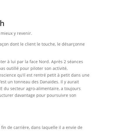
ch
mieux y revenir.
çon dont le client le touche, le désarçonne
er à lui par la face Nord. Après 2 séances
outillé pour piloter son activité,
cience qu’il est rentré petit à petit dans une
est un tonneau des Danaïdes. Il y aurait
E du secteur agro-alimentaire, a toujours
tructurer davantage pour poursuivre son
in de carrière, dans laquelle il a envie de