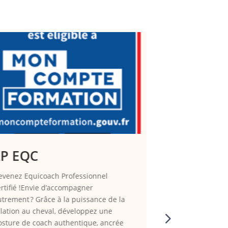
LP EQC
Le passa
coaching 
evenez Equicoach Professionnel
supervis
ertifié !Envie d’accompagner
étape ins
utrement ? Grâce à la puissance de la
développ
elation au cheval, développez une
osture de coach authentique, ancrée