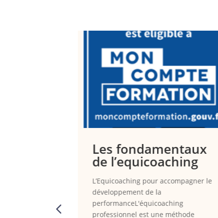
ing au
ns
de l’équicoaching
s collectifs
puissance de la
au service de
iduel, cette
Les fondamentaux
 franchir une
de l’equicoaching
agner les...
L’Equicoaching pour accompagner le
développement de la
performanceL'équicoaching
professionnel est une méthode