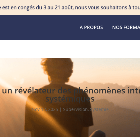
 est en congés
du 3 au 21 août
, nous vous souhaitons à tou
A PROPOS
NOS FORMA
, un révélateur des phénomènes int
systémiques
Nov 12, 2025
Supervision
,
Systémie