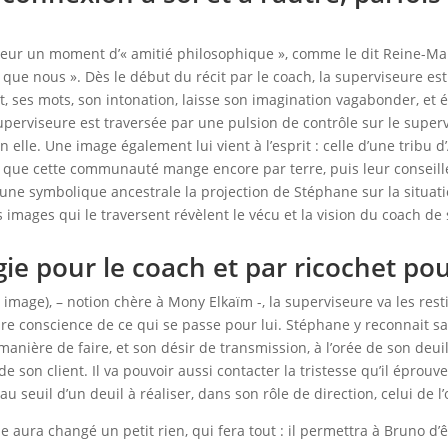
seur un moment d’« amitié philosophique », comme le dit Reine-Mar
 que nous ». Dès le début du récit par le coach, la superviseure es
t, ses mots, son intonation, laisse son imagination vagabonder, et 
erviseure est traversée par une pulsion de contrôle sur le supervis
n elle. Une image également lui vient à l’esprit : celle d’une tribu 
nne que cette communauté mange encore par terre, puis leur conseil
une symbolique ancestrale la projection de Stéphane sur la situatio
es images qui le traversent révèlent le vécu et la vision du coach
ie pour le coach et par ricochet pour
, image), – notion chère à Mony Elkaïm -, la superviseure va les res
dre conscience de ce qui se passe pour lui. Stéphane y reconnait sa
anière de faire, et son désir de transmission, à l’orée de son deui
son client. Il va pouvoir aussi contacter la tristesse qu’il éprouve à
u seuil d’un deuil à réaliser, dans son rôle de direction, celui de l
aura changé un petit rien, qui fera tout : il permettra à Bruno d’