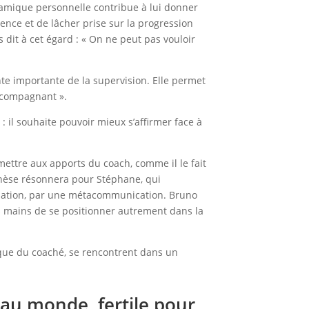
namique personnelle contribue à lui donner
ence et de lâcher prise sur la progression
 dit à cet égard : « On ne peut pas vouloir
nte importante de la supervision. Elle permet
accompagnant ».
: il souhaite pouvoir mieux s’affirmer face à
mettre aux apports du coach, comme il le fait
othèse résonnera pour Stéphane, qui
 relation, par une métacommunication. Bruno
es mains de se positionner autrement dans la
ique du coaché, se rencontrent dans un
 au monde, fertile pour