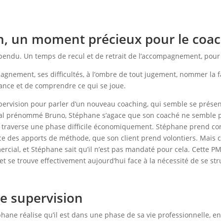
n, un moment précieux pour le coa
endu. Un temps de recul et de retrait de l’accompagnement, pour 
gnement, ses difficultés, à l’ombre de tout jugement, nommer la fa
tance et de comprendre ce qui se joue.
ervision pour parler d’un nouveau coaching, qui semble se présent
al prénommé Bruno, Stéphane s’agace que son coaché ne semble pas 
 traverse une phase difficile économiquement. Stéphane prend cons
e des apports de méthode, que son client prend volontiers. Mais c’
cial, et Stéphane sait qu’il n’est pas mandaté pour cela. Cette PM
 et se trouve effectivement aujourd’hui face à la nécessité de se s
de supervision
ane réalise qu’il est dans une phase de sa vie professionnelle, en f