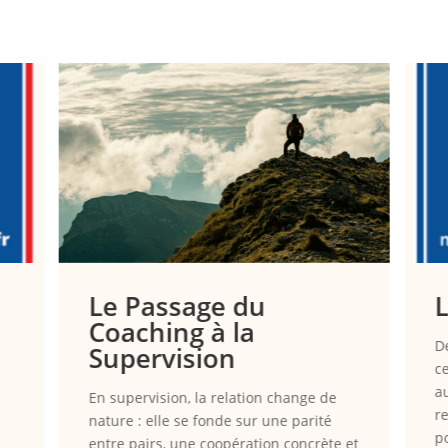
Le Passage du
Coaching à la
D
Supervision
c
a
En supervision, la relation change de
r
nature : elle se fonde sur une parité
p
entre pairs, une coopération concrète et